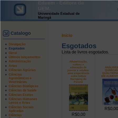
Eduem - Editora da
UEM.
Universidade Estadual de
Maringá
Catalogo
Início
Esgotados
Divulgação
Esgotados
Lista de livros esgotados.
Geral
Últimos lançamentos
Administração
Alfabetização,
cultura e
Artes
educação de
ANÁLISE
Ciências Agrárias
jovens e adultos:
QUÍMICAS
uma experiência
QUALITATIV
Ciências
entre Índios
EM ALIMEN
Agronômicas e
Kaingang do
Veterinárias
Paraná
Ciências Biológicas
Ciências da Saúde
Ciências Exatas
Ciências Humanas
Letras e Artes
Ciências Sociais
R$0,0
Aplicadas
R$0,00
Ciências