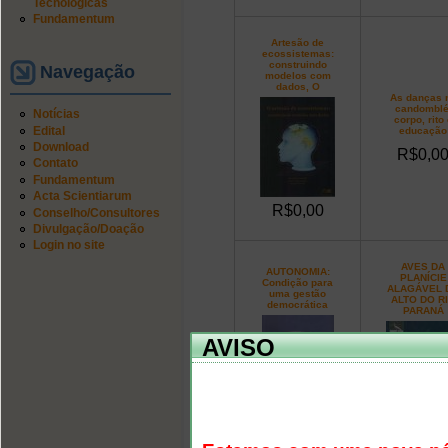
Tecnológicas
Fundamentum
Artesão de
ecossistemas:
construindo
Navegação
modelos com
dados, O
As danças 
candomblé
Notícias
corpo, rito 
Edital
educação
Download
R$0,0
Contato
Fundamentum
Acta Scientiarum
R$0,00
Conselho/Consultores
Divulgação/Doação
Login no site
AVES DA
AUTONOMIA:
PLANÍCIE
Condição para
ALAGÁVEL 
uma gestão
ALTO DO R
democrática
PARANÁ
AVISO
R$0,00
R$0,0