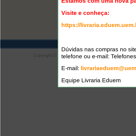
Estamos com uma nova pá
« início
‹ anterior
Visite e conheça:
7
8
9
https://livraria.eduem.uem.
Editora
Portal de Periód
Dúvidas nas compras no site
telefone ou e-mail: Telefone
Copyright © 2007 para a Eduem. Recomendados Mozil
de 102
E-mail:
livrariaeduem@uem
Equipe Livraria Eduem