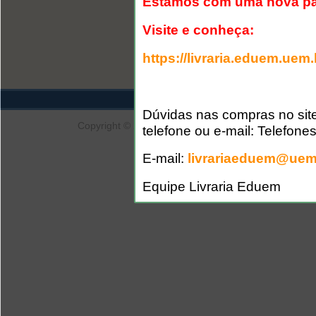
Estamos com uma nova pá
« início
‹ anterio
7
8
9
Visite e conheça:
https://livraria.eduem.uem.
Editora
Portal de Periód
Dúvidas nas compras no site
Copyright © 2007 para a Eduem. Recomendados Mozil
telefone ou e-mail: Telefone
de 102
E-mail:
livrariaeduem@uem
Equipe Livraria Eduem