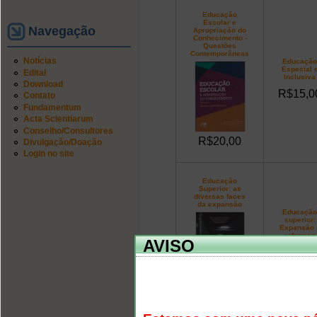
Educação
Escolar e
Navegação
Apropriação do
Conhecimento -
Questões
Contemporâneas
Notícias
Educação
Especial 
Edital
Inclusiva
Download
R$15,0
Contato
Fundamentum
Acta Scientiarum
Conselho/Consultores
R$20,00
Divulgação/Doação
Login no site
Educação
Superior: as
diversas faces
da expansão
Educação
superior:
Expansão 
reformas
AVISO
educativa
R$5,0
R$0,00