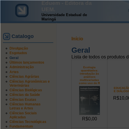
Eduem - Editora da
UEM.
Universidade Estadual de
Maringá
Catalogo
Início
Geral
Divulgação
Esgotados
Lista de todos os produtos
Geral
Últimos lançamentos
Administração
Ecologia
quantitativa:
Artes
introdução às
Ciências Agrárias
análises
multivariadas
Ciências Agronômicas e
como uso do R
Veterinárias
EDUCAÇÃ
Ciências Biológicas
E DIÁLOG
Ciências da Saúde
R$10,0
Ciências Exatas
Ciências Humanas
Letras e Artes
Ciências Sociais
Aplicadas
R$0,00
Ciências Tecnológicas
Fundamentum