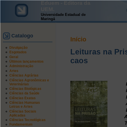
Eduem - Editora da
UEM.
Universidade Estadual de
Maringá
Catalogo
Início
Divulgação
Leituras na Pri
Esgotados
Geral
caos
Últimos lançamentos
Administração
Artes
Ciências Agrárias
Ciências Agronômicas e
IS
Veterinárias
Ciências Biológicas
For
Ciências da Saúde
Númer
Ciências Exatas
Ano d
Ciências Humanas
Letras e Artes
Edi
Ciências Sociais
Aplicadas
Ass
Ciências Tecnológicas
Tipo 
Fundamentum