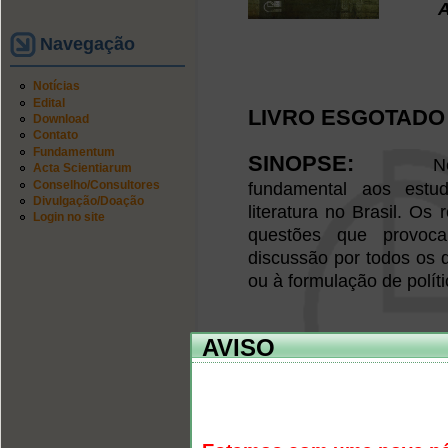
Aut
Navegação
Notícias
Edital
LIVRO ESGOTADO
Download
Contato
Fundamentum
SINOPSE:
N
Acta Scientiarum
Conselho/Consultores
fundamental aos estu
Divulgação/Doação
literatura no Brasil. O
Login no site
questões que provoc
discussão por todos os 
ou à formulação de políti
AVISO
Condiçõ
Preferencialmente: