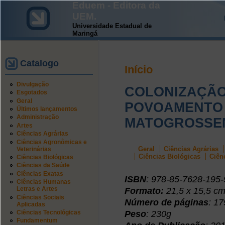
Eduem - Editora da
UEM.
Universidade Estadual de
Maringá
Catalogo
Início
Divulgação
COLONIZAÇÃO
Esgotados
Geral
POVOAMENTO 
Últimos lançamentos
Administração
MATOGROSSE
Artes
Ciências Agrárias
Ciências Agronômicas e
Geral
Ciências Agrárias
Veterinárias
Ciências Biológicas
Ciên
Ciências Biológicas
Ciências da Saúde
Ciências Exatas
ISBN
: 978-85-7628-195-
Ciências Humanas
Letras e Artes
Formato:
21,5 x 15,5 c
Ciências Sociais
Número de páginas
: 1
Aplicadas
Peso
: 230g
Ciências Tecnológicas
Fundamentum