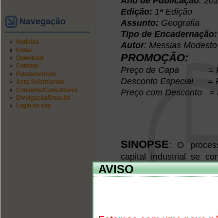
Ano de Publicação
: 20
Edição:
1ª Edição
Navegação
Assunto:
Geografia
Tipo de Encadernação
Notícias
Autor
: Messias Modesto
Edital
PROMOÇÃO:
Download
Contato
Preço de Capa = R
Fundamentum
Desconto Especial = 
Acta Scientiarum
Conselho/Consultores
Preço com Desconto = 
Divulgação/Doação
Login no site
SINOPSE
:
O process
capital industrial se co
AVISO
ações – públicas e pr
consonância com o de
deixando na penumb
Amazônia. A integração
ao mercado nacional e m