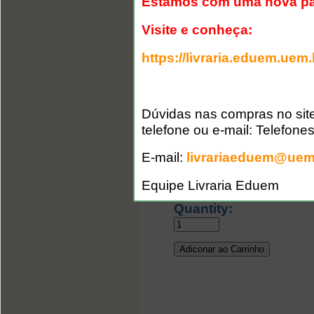
Estamos com uma nova pá
que ritmaram a história
uma marcha em direção 
Visite e conheça:
conseqüências soc
https://livraria.eduem.uem.
negligenciáveis: de um 
pobreza, luta pela terr
maciços desmatamentos,
dos solos e prováve
Dúvidas nas compras no site
pudéssemos perceber v
telefone ou e-mail: Telefone
importância de cada um
“danos colaterais”.
E-mail:
livrariaeduem@uem
R$10,00
Equipe Livraria Eduem
Quantity: