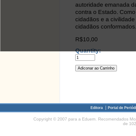
autoridade emanada da 
contra o Estado. Como 
cidadãos e a civilidade
cidadãos conformados
R$10,00
Quantity:
Editora
Portal de Periód
Copyright © 2007 para a Eduem. Recomendados Mozil
de 102