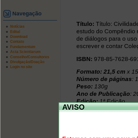
Navegação
Título:
Título: Civilid
Notícias
estudo do Compêndio n
Edital
Download
de diálogos para o uso
Contato
escrever e contar Col
Fundamentum
Acta Scientiarum
Conselho/Consultores
ISBN:
978-85-7628-69
Divulgação/Doação
Login no site
Formato:
21,5 cm
x 15
Número de páginas
: 
Peso:
130g
Ano de Publicação
: 
Edição:
1ª Edição
AVISO
Assunto
: Civilidade; 
Tipo de Encadernaçã
Autor
:
Maria Teresa S
PROMOÇÃO: