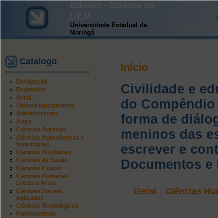
Eduem - Editora da
UEM.
Universidade Estadual de
Maringá
Catalogo
Início
Divulgação
Civilidade e e
Esgotados
Geral
do Compêndio 
Últimos lançamentos
Administração
forma de diálo
Artes
Ciências Agrárias
meninos das es
Ciências Agronômicas e
Veterinárias
escrever e con
Ciências Biológicas
Ciências da Saúde
Documentos e H
Ciências Exatas
Ciências Humanas
Letras e Artes
Geral
Ciências Hu
Ciências Sociais
Aplicadas
Ciências Tecnológicas
Fundamentum